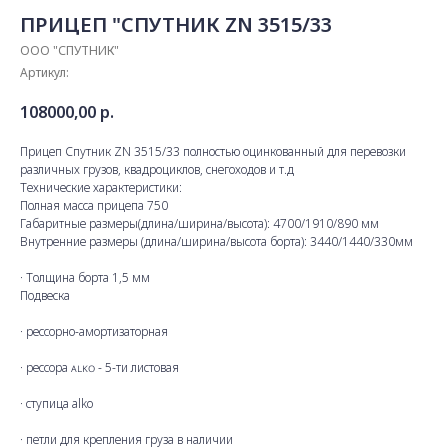
ПРИЦЕП "СПУТНИК ZN 3515/33
ООО "СПУТНИК"
Артикул:
108000,00
р.
Прицеп Спутник ZN 3515/33 полностью оцинкованный для перевозки
различных грузов, квадроциклов, снегоходов и т.д
Технические характеристики:
Полная масса прицепа 750
Габаритные размеры(длина/ширина/высота): 4700/1910/890 мм
Внутренние размеры (длина/ширина/высота борта): 3440/1440/330мм
· Толщина борта 1,5 мм
Подвеска
· рессорно-амортизаторная
· рессора ᴀʟᴋᴏ - 5-ти листовая
· ступица alkо
· петли для крепления груза в наличии