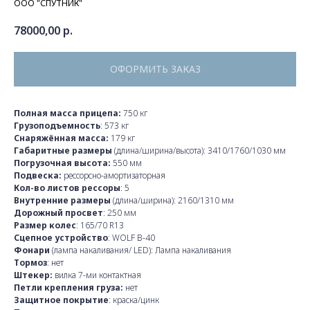
ООО "СПУТНИК"
78000,00
р.
ОФОРМИТЬ ЗАКАЗ
Полная масса прицепа:
750 кг
Грузоподъемность
: 573 кг
Снаряжённая масса:
179 кг
Габаритные размеры
(длина/ширина/высота): 3410/1760/1030 мм
Погрузочная высота:
550 мм
Подвеска:
рессорсно-амортизаторная
Кол-во листов рессоры
: 5
Внутренние размеры
(длина/ширина): 2160/1310 мм
Дорожный просвет
: 250 мм
Размер колес
: 165/70 R13
Сцепное устройство
: WOLF B-40
Фонари
(лампа накаливания/ LED): Лампа накаливания
Тормоз
: нет
Штекер:
вилка 7-ми контактная
Петли крепления груза:
нет
Защитное покрытие
: краска/цинк