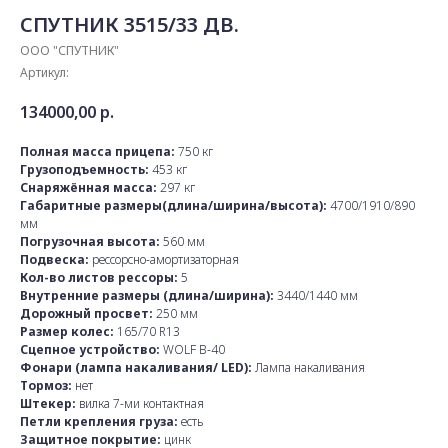
СПУТНИК 3515/33 ДВ.
ООО "СПУТНИК"
Артикул:
134000,00
р.
Полная масса прицепа:
750 кг
Грузоподъемность:
453 кг
Снаряжённая масса:
297 кг
Габаритные размеры(длина/ширина/высота):
4700/1910/890
мм
Погрузочная высота:
560 мм
Подвеска:
рессорсно-амортизаторная
Кол-во листов рессоры:
5
Внутренние размеры (длина/ширина):
3440/1440 мм
Дорожный просвет:
250 мм
Размер колес:
165/70 R13
Сцепное устройство:
WOLF B-40
Фонари (лампа накаливания/ LED):
Лампа накаливания
Тормоз:
нет
Штекер:
вилка 7-ми контактная
Петли крепления груза:
есть
Защитное покрытие:
цинк