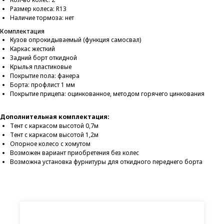
Размер колеса: R13
Наличие тормоза: нет
Комплектация
Кузов опрокидываемый (функция самосвал)
Каркас жесткий
Задний борт откидной
Крылья пластиковые
Покрытие пола: фанера
Борта: профлист 1 мм
Покрытие прицепа: оцинкованное, методом горячего цинкования
Дополнительная комплектация:
Тент с каркасом высотой 0,7м
Тент с каркасом высотой 1,2м
Опорное колесо с хомутом
Возможен вариант приобретения без колес
Возможна установка фурнитуры для откидного переднего борта