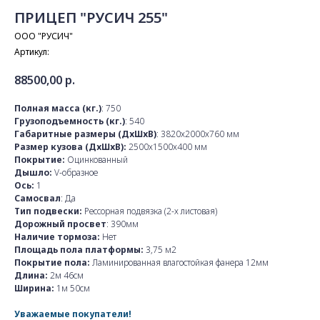
ПРИЦЕП "РУСИЧ 255"
ООО "РУСИЧ"
Артикул:
88500,00
р.
Полная масса (кг.)
: 750
Грузоподъемность (кг.)
: 540
Габаритные размеры (ДхШхВ)
: 3820х2000х760 мм
Размер кузова (ДхШхВ):
2500х1500х400 мм
Покрытие:
Оцинкованный
Дышло:
V-образное
Ось:
1
Самосвал
: Да
Тип подвески:
Рессорная подвязка (2-х листовая)
Дорожный просвет
: 390мм
Наличие тормоза:
Нет
Площадь пола платформы:
3,75 м2
Покрытие пола:
Ламинированная влагостойкая фанера 12мм
Длина:
2м 46см
Ширина:
1м 50см
Уважаемые покупатели!