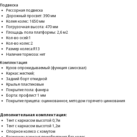
Подвеска
Рессорная подвеска
Дорожный просвет: 390 мм
Колея колес: 1650 мм
Погрузочная высота: 470 мм
Площадь пола платформы: 2,6 м2
Кол-во осей:1
Кол-во колес:2
Размер колеса:R13
Наличие тормоза: нет
Комплектация
Кузов опрокидываемый (функция самосвал)
Каркас жесткий;
Задний борт откидной
Крылья пластиковые
Покрытие пола: фанера
Борта: профлист 1 мм
Покрытие прицепа: оцинкованное, методом горячего цинкования
Дополнительная комплектация:
Тент с каркасом высотой 0,7м
Тент с каркасом высотой 1,2м
Опорное колесо с хомутом
Возможен вариант приобретения без колес