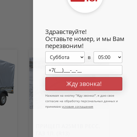
Здравствуйте!
Оставьте номер, и мы Вам
перезвоним!
в
Жду звонка!
Нажимая на кнопку "
Жду звонка!
", я даю свое
согласие на обработку персональных данных и
принимаю
условия соглашения
ПРИЦЕП A25M1B РЕСС.
ГАЗ 1Л. (R13)